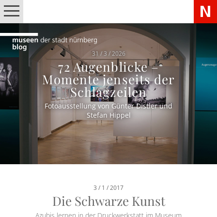
31 / 3 / 2026
72 Augenblicke –
Momente jenseits der
Schlagzeilen
Fotoausstellung von Günter Distler und
Stefan Hippel
3 / 1 / 2017
Die Schwarze Kunst
Azubis lernen in der Druckwerkstatt im Museum