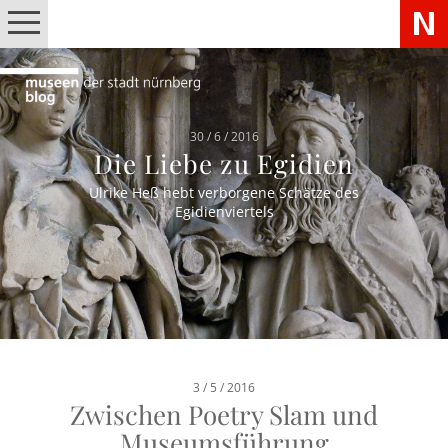
30 / 6 / 2016
Die Liebe zu Egidien
Ulrike Heß hebt verborgene Schätze des
Egidienviertels
3 / 5 / 2016
Zwischen Poetry Slam und
Museumsführung