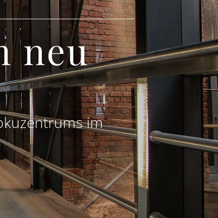
m neu
 Dokuzentrums im