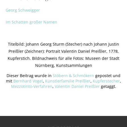
Georg Schweigger
Im Schatten großer Namen
Titelbild: Johann Georg Sturm (Stecher) nach Johann Justin
Preißler (Zeichner): Portrait Valentin Daniel Preißler, 1778,
Kupferstich. Bildnachweis für alle Fotos: Museen der Stadt
Nürnberg, Kunstsammlungen
Dieser Beitrag wurde in
Stöbern & Schmökern
gepostet und
mit
Bernhard Vogel
,
Künstlerfamilie Preißler
,
Kupferstecher
,
Mezzotinto-Verfahren
,
Valentin Daniel Preißler
getaggt.