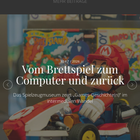
MEHR BEITRÄGE
30 / 7 / 2026
Vom Brettspiel zum
Computer und zurück
Das Spielzeugmuseum zeigt „Games-Geschichte(n)“ im
intermedialen Wandel