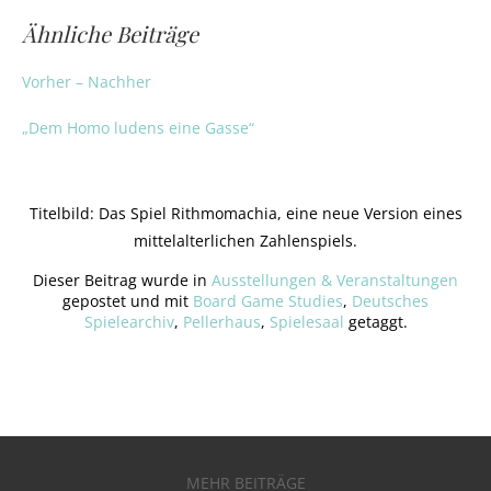
Ähnliche Beiträge
Vorher – Nachher
„Dem Homo ludens eine Gasse“
Titelbild: Das Spiel Rithmomachia, eine neue Version eines
mittelalterlichen Zahlenspiels.
Dieser Beitrag wurde in
Ausstellungen & Veranstaltungen
gepostet und mit
Board Game Studies
,
Deutsches
Spielearchiv
,
Pellerhaus
,
Spielesaal
getaggt.
MEHR BEITRÄGE