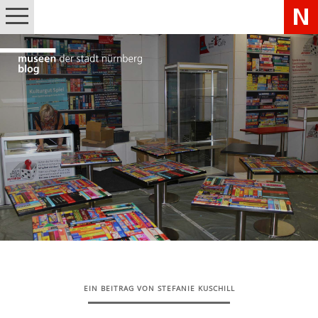
EIN BEITRAG VON STEFANIE KUSCHILL