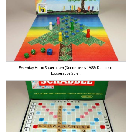
Everyday Hero: Sauerbaum (Sonderpreis 1988: Das beste
kooperative Spiel).