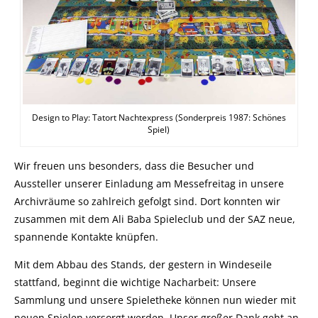
Design to Play: Tatort Nachtexpress (Sonderpreis 1987: Schönes
Spiel)
Wir freuen uns besonders, dass die Besucher und
Aussteller unserer Einladung am Messefreitag in unsere
Archivräume so zahlreich gefolgt sind. Dort konnten wir
zusammen mit dem Ali Baba Spieleclub und der SAZ neue,
spannende Kontakte knüpfen.
Mit dem Abbau des Stands, der gestern in Windeseile
stattfand, beginnt die wichtige Nacharbeit: Unsere
Sammlung und unsere Spieletheke können nun wieder mit
neuen Spielen versorgt werden. Unser großer Dank geht an