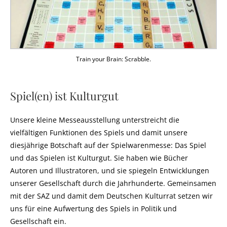
Train your Brain: Scrabble.
Spiel(en) ist Kulturgut
Unsere kleine Messeausstellung unterstreicht die
vielfältigen Funktionen des Spiels und damit unsere
diesjährige Botschaft auf der Spielwarenmesse: Das Spiel
und das Spielen ist Kulturgut. Sie haben wie Bücher
Autoren und Illustratoren, und sie spiegeln Entwicklungen
unserer Gesellschaft durch die Jahrhunderte. Gemeinsamen
mit der SAZ und damit dem Deutschen Kulturrat setzen wir
uns für eine Aufwertung des Spiels in Politik und
Gesellschaft ein.