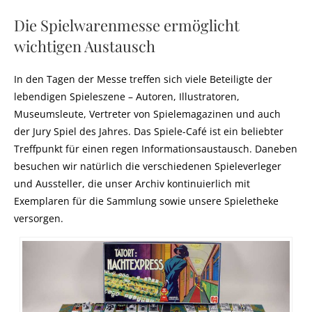
Die Spielwarenmesse ermöglicht
wichtigen Austausch
In den Tagen der Messe treffen sich viele Beteiligte der
lebendigen Spieleszene – Autoren, Illustratoren,
Museumsleute, Vertreter von Spielemagazinen und auch
der Jury Spiel des Jahres. Das Spiele-Café ist ein beliebter
Treffpunkt für einen regen Informationsaustausch. Daneben
besuchen wir natürlich die verschiedenen Spieleverleger
und Aussteller, die unser Archiv kontinuierlich mit
Exemplaren für die Sammlung sowie unsere Spieletheke
versorgen.