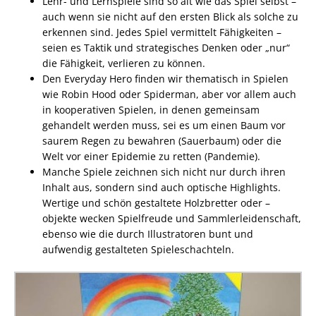
Lehr- und Lernspiele sind so alt wie das Spiel selbst –
auch wenn sie nicht auf den ersten Blick als solche zu
erkennen sind. Jedes Spiel vermittelt Fähigkeiten –
seien es Taktik und strategisches Denken oder „nur“
die Fähigkeit, verlieren zu können.
Den Everyday Hero finden wir thematisch in Spielen
wie Robin Hood oder Spiderman, aber vor allem auch
in kooperativen Spielen, in denen gemeinsam
gehandelt werden muss, sei es um einen Baum vor
saurem Regen zu bewahren (Sauerbaum) oder die
Welt vor einer Epidemie zu retten (Pandemie).
Manche Spiele zeichnen sich nicht nur durch ihren
Inhalt aus, sondern sind auch optische Highlights.
Wertige und schön gestaltete Holzbretter oder –
objekte wecken Spielfreude und Sammlerleidenschaft,
ebenso wie die durch Illustratoren bunt und
aufwendig gestalteten Spieleschachteln.