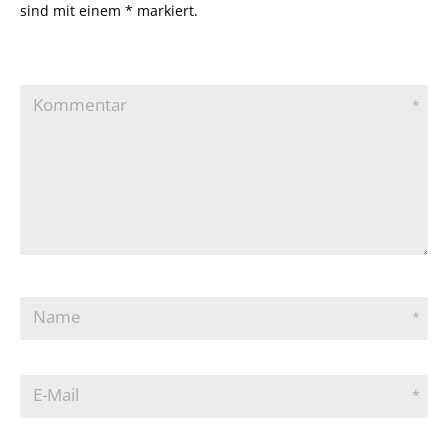
sind mit einem * markiert.
Kommentar
*
Name
*
E-Mail
*