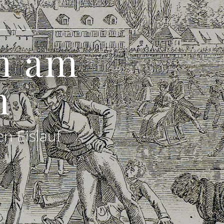
n am
h
n Eislauf