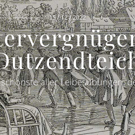
15 / 12 / 2022
tervergnüge
Dutzendteic
 schönste aller Leibesübungen, de