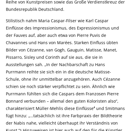
Reihe von Kunstpreisen sowie das Große Verdienstkreuz der
Bundesrepublik Deutschland.
Stilistisch nahm Maria Caspar-Filser wie Karl Caspar
Einflüsse des Impressionismus, des Expressionismus und
der Fauves auf, aber auch etwa von Pierre Puvis de
Chavannes und Hans von Marées. Starken Einfluss übten
Bilder von Cézanne, van Gogh, Gauguin, Matisse, Manet,
Pissarro, Sisley und Corinth auf sie aus, die sie in
Ausstellungen sah. „In der Nachbarschaft zu Hans
Purrmann reihte sie sich ein in die deutsche Matisse-
Schule, ohne ihr unmittelbar anzugehören. Auch Cézanne
schien sie noch stärker verpflichtet zu sein. Ähnlich wie
Purrmann fühlten sich die Caspars dem Franzosen Pierre
Bonnard verbunden – allemal den guten Koloristen also“,
charakterisiert Müller-Mehlis diese Einflüsse⁴ und Smitmans
fügt hinzu: „…tatsächlich ist ihre Farbpraxis der Bildtheorie
der Nabis nahe, vielleicht überhaupt ihr Verständnis von
Kunst.“⁵ Hinzuweisen ist hier auch auf den für die Künstler