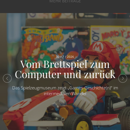
MEHR BEITRÄGE
30 / 7 / 2026
Vom Brettspiel zum
Computer und zurück
Das Spielzeugmuseum zeigt „Games-Geschichte(n)“ im
intermedialen Wandel