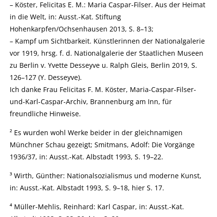
– Köster, Felicitas E. M.: Maria Caspar-Filser. Aus der Heimat
in die Welt, in: Ausst.-Kat. Stiftung
Hohenkarpfen/Ochsenhausen 2013, S. 8–13;
– Kampf um Sichtbarkeit. Künstlerinnen der Nationalgalerie
vor 1919, hrsg. f. d. Nationalgalerie der Staatlichen Museen
zu Berlin v. Yvette Desseyve u. Ralph Gleis, Berlin 2019, S.
126–127 (Y. Desseyve).
Ich danke Frau Felicitas F. M. Köster, Maria-Caspar-Filser-
und-Karl-Caspar-Archiv, Brannenburg am Inn, für
freundliche Hinweise.
² Es wurden wohl Werke beider in der gleichnamigen
Münchner Schau gezeigt; Smitmans, Adolf: Die Vorgänge
1936/37, in: Ausst.-Kat. Albstadt 1993, S. 19–22.
³ Wirth, Günther: Nationalsozialismus und moderne Kunst,
in: Ausst.-Kat. Albstadt 1993, S. 9–18, hier S. 17.
⁴ Müller-Mehlis, Reinhard: Karl Caspar, in: Ausst.-Kat.